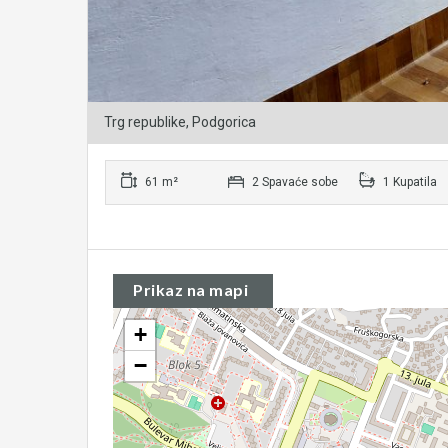
Trg republike, Podgorica
61 m²
2 Spavaće sobe
1 Kupatila
Prikaz na mapi
+
−