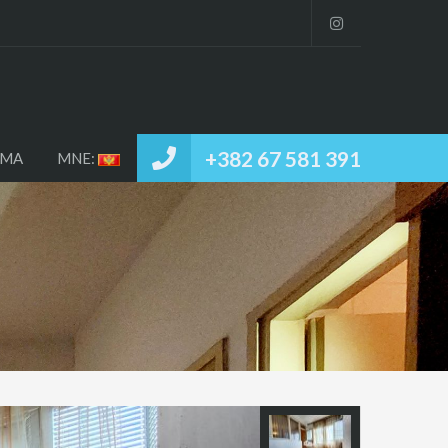
VNA
IZDAVANJE / PRODAJA
O NAMA
MNE:
+382 67 581 391
AMA
MNE: