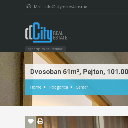
Mail :
info@cityrealestate.me
Agencija za nekretnine
Dvosoban 61m², Pejton, 101.0
Home
Podgorica
Centar