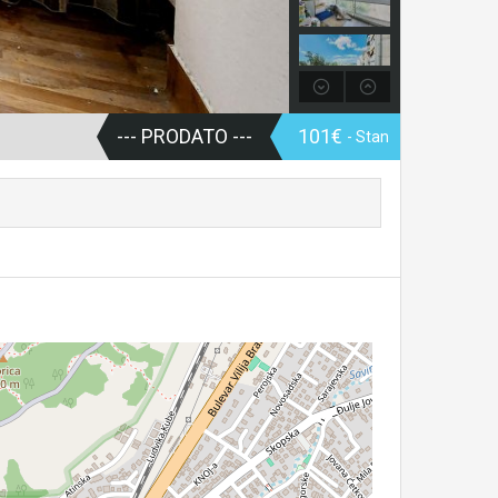
--- PRODATO ---
101€
- Stan