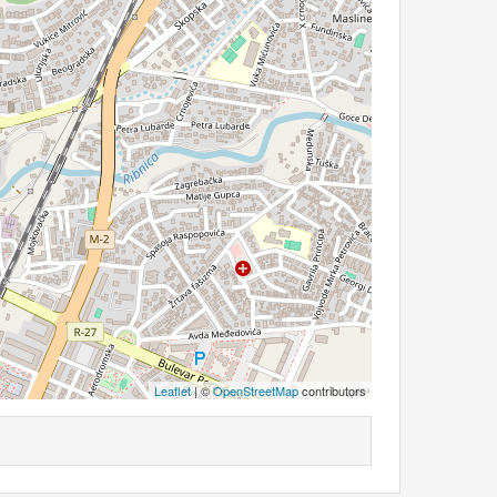
Leaflet
| ©
OpenStreetMap
contributors