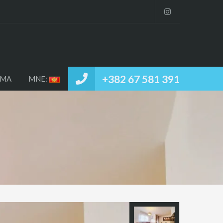
VNA
IZDAVANJE / PRODAJA
O NAMA
MNE:
+382 67 581 391
AMA
MNE: