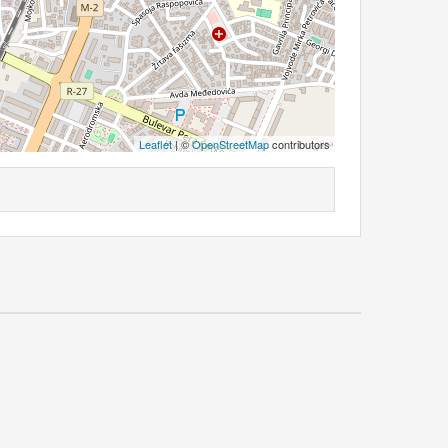
Leaflet
| ©
OpenStreetMap
contributors