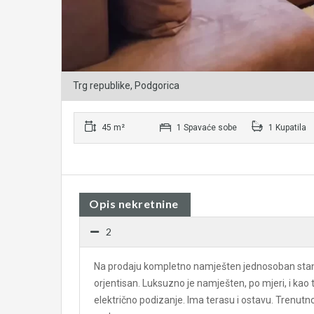
Trg republike, Podgorica
45 m²
1 Spavaće sobe
1 Kupatila
Opis nekretnine
2
Na prodaju kompletno namješten jednosoban stan u
orjentisan. Luksuzno je namješten, po mjeri, i kao 
električno podizanje. Ima terasu i ostavu. Trenutn