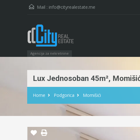
Mail :
info@cityrealestate.me
Agencija za nekretnine
Lux Jednosoban 45m², Momišić
Home
Podgorica
Momišići