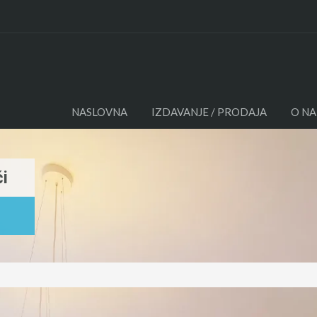
NASLO
NASLOVNA
IZDAVANJE / PRODAJA
O N
i