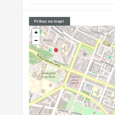
Prikaz na mapi
+
−