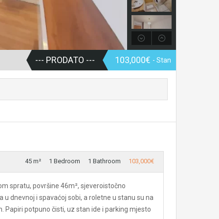
--- PRODATO ---
103,000€
- Stan
45 m²
1 Bedroom
1 Bathroom
103,000€
om spratu, površine 46m², sjeveroistočno
a u dnevnoj i spavaćoj sobi, a roletne u stanu su na
Papiri potpuno čisti, uz stan ide i parking mjesto